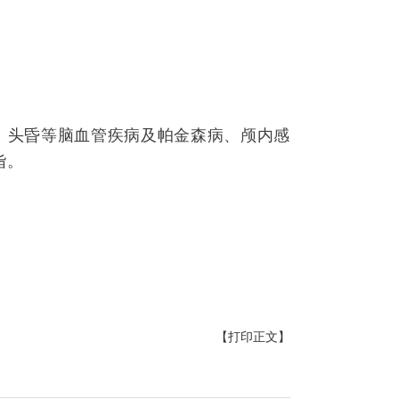
、头昏等脑血管疾病及帕金森病、颅内感
诣。
【打印正文】