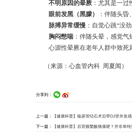
不明原因的晕厥
：尤其是一过
眼前发黑（黑朦）
：伴随头昏
脉搏异常缓慢
：自觉心跳
“没
胸闷憋喘
：伴随头晕，感觉气
心源性晕厥
在
老年人
群中致死
（来源：心血管内科
周夏闻）
分享到：
上一篇：
【健康科普】输尿管结石术后带DJ管并发感
下一篇：
【健康科普】后背频繁酸痛僵硬？并非单纯