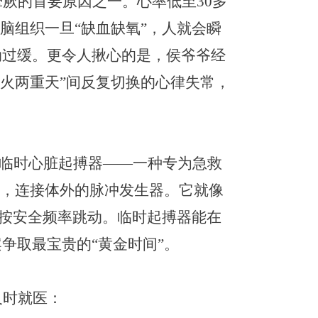
晕厥的首要原因之一。
心率低至
30多
脑组织一旦“缺血缺氧”，人就会瞬
动过缓
。更令人揪心的是，
侯爷爷
经
冰火两重天”间反复切换的心律失常，
临时心脏起搏器
——一种专为急救
脏，连接体外的脉冲发生器。它就像
脏按安全频率跳动。临时起搏器能在
案争取最宝贵的
“黄金时间”。
及时就医：