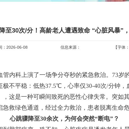
降至30次/分！高龄老人遭遇致命 “心脏风暴”
2026-06-08
信息来源：
【字体
血管
内科上演了一场
争分夺秒的紧急救治
。
73岁
征极不平稳：低热
37.5℃
，
心率仅
30-40次
/分钟
，
）
，
这
是一种可瞬间致死的恶性心律失常。突如
启急救绿色通道，经过全力救治，患者脱离生命
心跳
骤降至
30
余
次，为
何
会突然
“断电”？