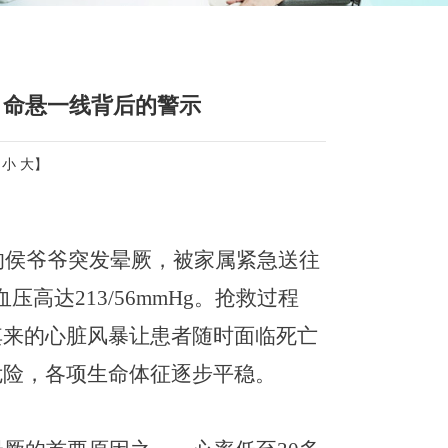
，命悬一线背后的警示
：
小
大
】
的侯爷爷
突发晕厥
，
被
家属
紧急送
往
血
压
高达
213
/56
mmHg。抢救
过程
其来的心脏风暴
让患者随时面临死亡
危险，各项生命体征逐步平稳。