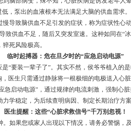
想到脑部病变，殊不知，心脏疾病是诱发老年人
过低，泵出的血液根本无法满足大脑的供血需求。
过慢导致脑供血不足引发的症状，称为
症状性心
慢导致供血不足，随后又突发室速。这种如同在“
，猝死风险极高。
临时起搏器：危在旦夕时的
“应急启动电源”
应是“要装一辈子了”。其实不然，
侯爷爷
植入的是
开胸，医生只需通过静脉将一根极细的电极送入心
“应急启动电源”，通过规律的电流刺激，强制心
动力学稳定，为后续查明病
因、制定长期治疗方
医生提醒：这些
“心脏求救信号”千万别忽视！
钟。如果您或家人出现以下情况，请务必警惕，