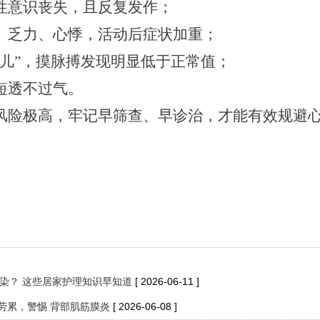
性意识丧失，且反复发作；
、乏力、心悸，活动后症状加重；
劲儿”，摸脉搏发现明显低于正常值；
短透不过气。
风险极高，牢记
早
筛查、早诊治
，
才能有效规避
染？ 这些居家护理知识早知道
[ 2026-06-11 ]
劳累，警惕 背部肌筋膜炎
[ 2026-06-08 ]